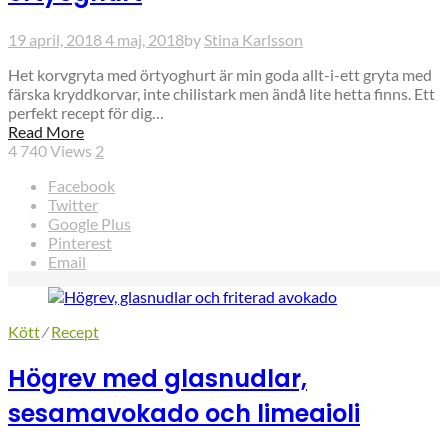
19 april, 2018
4 maj, 2018
by
Stina Karlsson
Het korvgryta med örtyoghurt är min goda allt-i-ett gryta med
färska kryddkorvar, inte chilistark men ändå lite hetta finns. Ett
perfekt recept för dig…
Read More
4 740
Views
2
Facebook
Twitter
Google Plus
Pinterest
Email
Kött
⁄
Recept
Högrev med glasnudlar,
sesamavokado och limeaioli