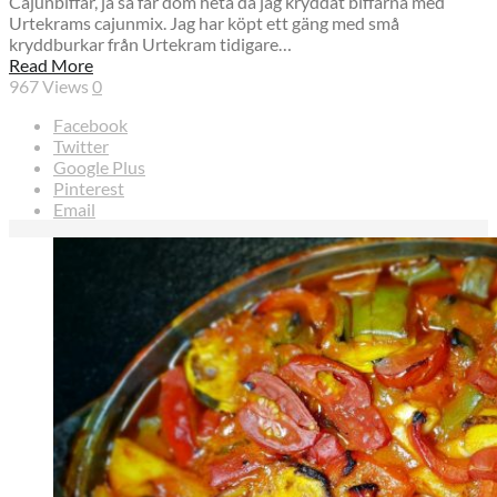
Cajunbiffar, ja så får dom heta då jag kryddat biffarna med
Urtekrams cajunmix. Jag har köpt ett gäng med små
kryddburkar från Urtekram tidigare…
Read More
967
Views
0
Facebook
Twitter
Google Plus
Pinterest
Email