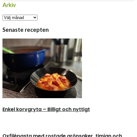
Arkiv
Arkiv
Senaste recepten
Enkel korvgryta – Billigt och nyttigt
Oxfilépasta med rostade grönsaker, timjan och