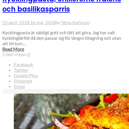
och basilikasparris
23 april, 2018
16 maj, 2018
by
Stina Karlsson
Kycklingpasta är väldigt gott och lätt att göra. Jag har valt
kycklinglårfilé då den passar sig för längre tillagning och utan
att bli torr.…
Read More
2 060
Views
0
Facebook
Twitter
Google Plus
Pinterest
Email