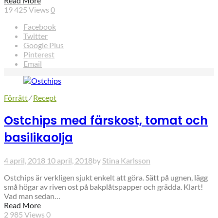
Read More
19 425
Views
0
Facebook
Twitter
Google Plus
Pinterest
Email
Förrätt
⁄
Recept
Ostchips med färskost, tomat och
basilikaolja
4 april, 2018
10 april, 2018
by
Stina Karlsson
Ostchips är verkligen sjukt enkelt att göra. Sätt på ugnen, lägg
små högar av riven ost på bakplåtspapper och grädda. Klart!
Vad man sedan…
Read More
2 985
Views
0