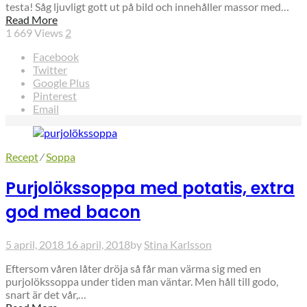
testa! Såg ljuvligt gott ut på bild och innehåller massor med…
Read More
1 669
Views
2
Facebook
Twitter
Google Plus
Pinterest
Email
Recept
⁄
Soppa
Purjolökssoppa med potatis, extra
god med bacon
5 april, 2018
16 april, 2018
by
Stina Karlsson
Eftersom våren låter dröja så får man värma sig med en
purjolökssoppa under tiden man väntar. Men håll till godo,
snart är det vår,…