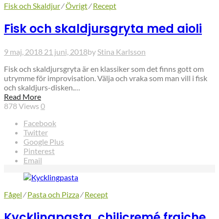
Fisk och Skaldjur
⁄
Övrigt
⁄
Recept
Fisk och skaldjursgryta med aioli
9 maj, 2018
21 juni, 2018
by
Stina Karlsson
Fisk och skaldjursgryta är en klassiker som det finns gott om
utrymme för improvisation. Välja och vraka som man vill i fisk
och skaldjurs-disken.…
Read More
878
Views
0
Facebook
Twitter
Google Plus
Pinterest
Email
Fågel
⁄
Pasta och Pizza
⁄
Recept
Kycklingpasta, chilicremé fraiche