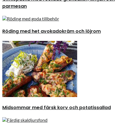
parmesan
Röding med het avokadokräm och löjrom
Midsommar med färsk korv och potatissallad