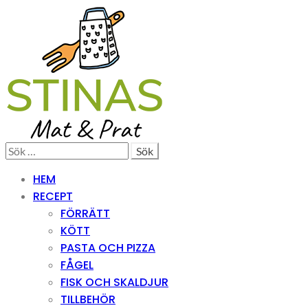
Skip
Skip
to
to
navigation
content
Search
Sök
efter:
HEM
RECEPT
FÖRRÄTT
KÖTT
PASTA OCH PIZZA
FÅGEL
FISK OCH SKALDJUR
TILLBEHÖR