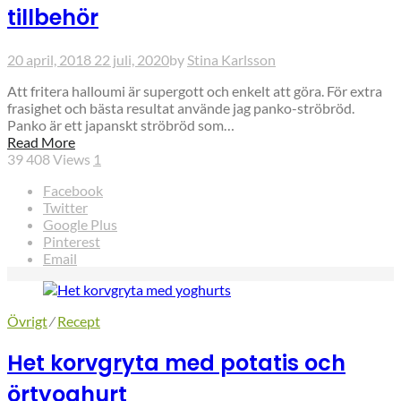
tillbehör
20 april, 2018
22 juli, 2020
by
Stina Karlsson
Att fritera halloumi är supergott och enkelt att göra. För extra
frasighet och bästa resultat använde jag panko-ströbröd.
Panko är ett japanskt ströbröd som…
Read More
39 408
Views
1
Facebook
Twitter
Google Plus
Pinterest
Email
Övrigt
⁄
Recept
Het korvgryta med potatis och
örtyoghurt