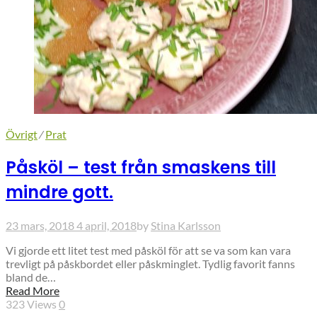
Övrigt
⁄
Prat
Påsköl – test från smaskens till
mindre gott.
23 mars, 2018
4 april, 2018
by
Stina Karlsson
Vi gjorde ett litet test med påsköl för att se va som kan vara
trevligt på påskbordet eller påskminglet. Tydlig favorit fanns
bland de…
Read More
323
Views
0