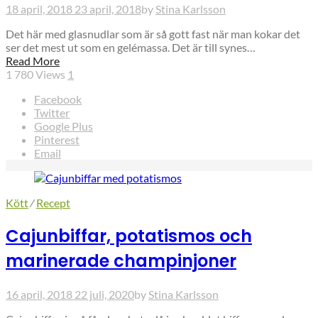
18 april, 2018
23 april, 2018
by
Stina Karlsson
Det här med glasnudlar som är så gott fast när man kokar det
ser det mest ut som en gelémassa. Det är till synes…
Read More
1 780
Views
1
Facebook
Twitter
Google Plus
Pinterest
Email
Kött
⁄
Recept
Cajunbiffar, potatismos och
marinerade champinjoner
16 april, 2018
22 juli, 2020
by
Stina Karlsson