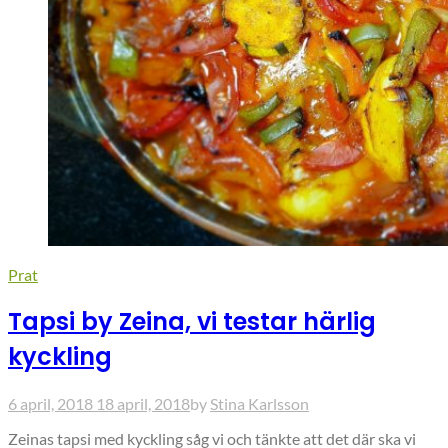
Prat
Tapsi by Zeina, vi testar härlig
kyckling
6 april, 2018
18 april, 2018
by
Stina Karlsson
Zeinas tapsi med kyckling såg vi och tänkte att det där ska vi