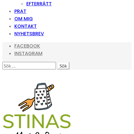
EFTERRÄTT
PRAT
OM MIG
KONTAKT
NYHETSBREV
FACEBOOK
INSTAGRAM
SEARCH
SÖK
EFTER: