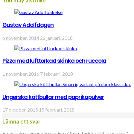
You may also like
Gustav Adolfdagen
6 november, 2014
22 januari, 2018
Pizza med lufttorkad skinka och ruccola
1 november, 2016
7 februari, 2018
Ungerska köttbullar med paprikapulver
17 oktober, 2015
15 februari, 2018
Lämna ett svar
E-postadressen publiceras inte.
Obligatoriska fält är märkta
*