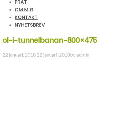
PRAT
OM MIG
KONTAKT
NYHETSBREV
ol-i-tunnelbanan-800×475
22 januari, 2018
22 januari, 2018
by
admin