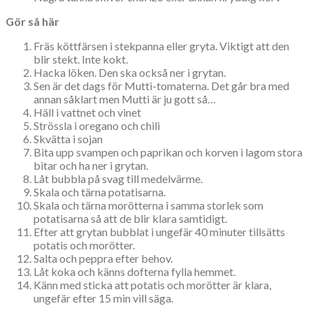
Gör så här
Fräs köttfärsen i stekpanna eller gryta. Viktigt att den
blir stekt. Inte kokt.
Hacka löken. Den ska också ner i grytan.
Sen är det dags för Mutti-tomaterna. Det går bra med
annan såklart men Mutti är ju gott så…
Häll i vattnet och vinet
Strössla i oregano och chili
Skvätta i sojan
Bita upp svampen och paprikan och korven i lagom stora
bitar och ha ner i grytan.
Låt bubbla på svag till medelvärme.
Skala och tärna potatisarna.
Skala och tärna morötterna i samma storlek som
potatisarna så att de blir klara samtidigt.
Efter att grytan bubblat i ungefär 40 minuter tillsätts
potatis och morötter.
Salta och peppra efter behov.
Låt koka och känns dofterna fylla hemmet.
Känn med sticka att potatis och morötter är klara,
ungefär efter 15 min vill säga.