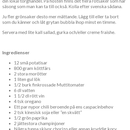
din lokal torghandel. På hösten finns det flera rotsaker som har
säsong som man kan ta till också. Kolla efter svenska sådana.
Ju fler grönsaker desto mer mättande. Lägg till eller ta bort
som du känner och låt grytan bubbla ihop minst en timme.
Servera med lite kall sallad, gurka och/eller creme fraishe.
Ingredienser
12 små potatisar
800 gram köttfärs
2 stora morötter
1 liten gul lök
1/2 burk finkrossade Muttitomater
6 dl vatten
1 1/2 dl rött vin
4 tsk oregano
Ett par nypor chili beroende på ens caspacinbehov
2 tsk kinesisk soja eller ”en skvätt”
1/2 grön paprika
2 jättestora champinjoner
Några tunna skivor chorizo eller annan kryddig korv