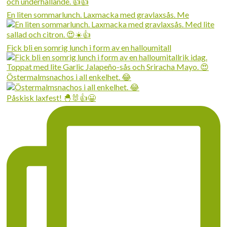
En liten sommarlunch. Laxmacka med gravlaxsås. Me
Fick bli en somrig lunch i form av en halloumitall
Östermalmsnachos i all enkelhet. 😂
Påskisk laxfest! 🐣🐰👍😀