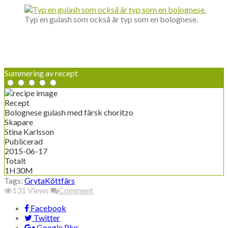
Typ en gulash som också är typ som en bolognese.
Summering av recept
Recept
Bolognese gulash med färsk choritzo
Skapare
Stina Karlsson
Publicerad
2015-06-17
Totalt
1H30M
Tags:
Gryta
Köttfärs
131
Views
Comment
Facebook
Twitter
Google Plus