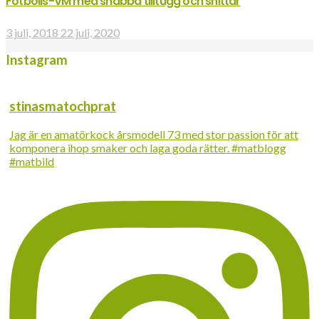
Fotbolls-VM med snabba tilltugg och snittar
3 juli, 2018
22 juli, 2020
Instagram
stinasmatochprat
Jag är en amatörkock årsmodell 73 med stor passion för att
komponera ihop smaker och laga goda rätter. #matblogg
#matbild