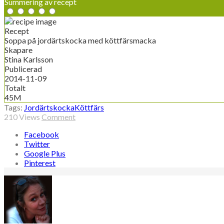
Summering av recept
Recept
Soppa på jordärtskocka med köttfärsmacka
Skapare
Stina Karlsson
Publicerad
2014-11-09
Totalt
45M
Tags:
Jordärtskocka
Köttfärs
210
Views
Comment
Facebook
Twitter
Google Plus
Pinterest