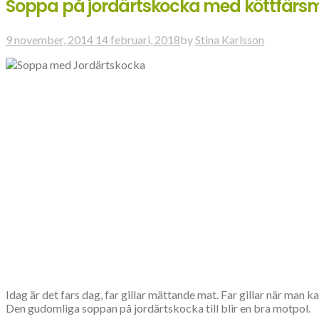
Soppa på jordärtskocka med köttfär
9 november, 2014
14 februari, 2018
by
Stina Karlsson
Idag är det fars dag, far gillar mättande mat. Far gillar när ma
Den gudomliga soppan på jordärtskocka till blir en bra motpol.