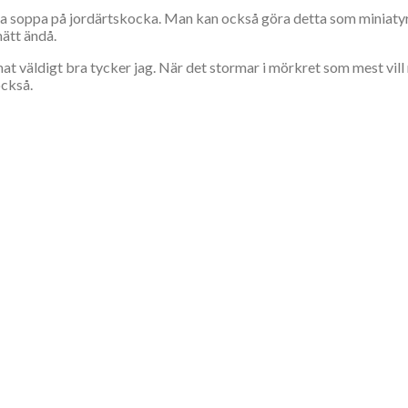
soppa på jordärtskocka. Man kan också göra detta som miniatyrer 
ätt ändå.
mat väldigt bra tycker jag. När det stormar i mörkret som mest vi
också.