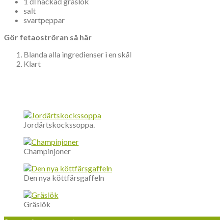
1 dl hackad gräslök
salt
svartpeppar
Gör fetaoströran så här
Blanda alla ingredienser i en skål
Klart
Jordärtskockssoppa.
Champinjoner
Den nya köttfärsgaffeln
Gräslök