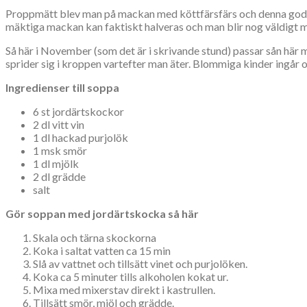
Proppmätt blev man på mackan med köttfärsfärs och denna goda 
mäktiga mackan kan faktiskt halveras och man blir nog väldigt m
Så här i November (som det är i skrivande stund) passar sån här 
sprider sig i kroppen vartefter man äter. Blommiga kinder ingår 
Ingredienser till soppa
6 st jordärtskockor
2 dl vitt vin
1 dl hackad purjolök
1 msk smör
1 dl mjölk
2 dl grädde
salt
Gör soppan med jordärtskocka så här
Skala och tärna skockorna
Koka i saltat vatten ca 15 min
Slå av vattnet och tillsätt vinet och purjolöken.
Koka ca 5 minuter tills alkoholen kokat ur.
Mixa med mixerstav direkt i kastrullen.
Tillsätt smör, mjöl och grädde.