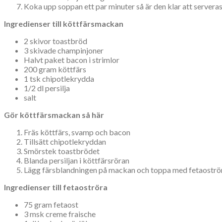
Koka upp soppan ett par minuter så är den klar att serveras
Ingredienser till köttfärsmackan
2 skivor toastbröd
3 skivade champinjoner
Halvt paket bacon i strimlor
200 gram köttfärs
1 tsk chipotlekrydda
1/2 dl persilja
salt
Gör köttfärsmackan så här
Fräs köttfärs, svamp och bacon
Tillsätt chipotlekryddan
Smörstek toastbrödet
Blanda persiljan i köttfärsröran
Lägg färsblandningen på mackan och toppa med fetaoströ
Ingredienser till fetaoströra
75 gram fetaost
3 msk creme fraische