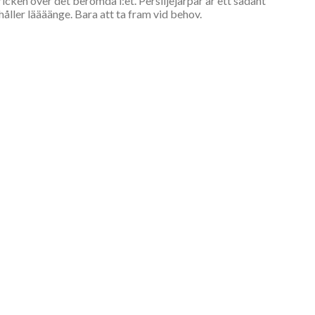
ricken över det berömda i:et. Persiljejärpar är ett sådant
håller läääänge. Bara att ta fram vid behov.