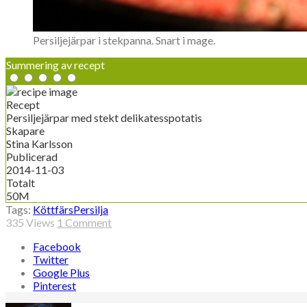
Persiljejärpar i stekpanna. Snart i mage.
Summering av recept
Recept
Persiljejärpar med stekt delikatesspotatis
Skapare
Stina Karlsson
Publicerad
2014-11-03
Totalt
50M
Tags:
Köttfärs
Persilja
335
Views
1 Comment
Facebook
Twitter
Google Plus
Pinterest