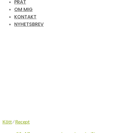
PRAT
OM MIG
KONTAKT
NYHETSBREV
Kött
⁄
Recept