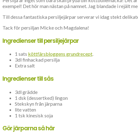
Persilja är inget som bara skall pryda din köttbullemacka! Det är 
exempel! Det hör man nästan på namnet. Jag blandade i rejält med p
Till dessa fantastiska persiljejärpar serverar vi idag stekt delik
Tack för persiljan Micke och Magdalena!
Ingredienser till persiljejärpar
1 sats
köttfärsbloggens grundrecept
.
3dl finhackad persilja
Extra salt
Ingredienser till sås
3dl grädde
1 dsk (dessertked) lingon
Stekskyn från järparna
lite vatten
1 tsk kinesisk soja
Gör järparna så här