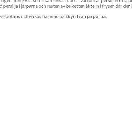
ingen liten kvist som skall rensas bort. Tvärtom är persiljan ofta p
ersilja i järparna och resten av buketten åkte in i frysen där den 
atesspotatis och en sås baserad på
skyn från järparna
.