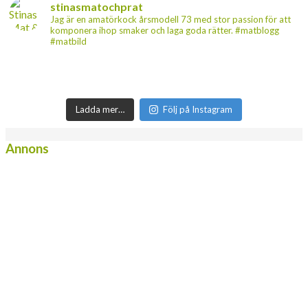
stinasmatochprat
Jag är en amatörkock årsmodell 73 med stor passion för att
komponera ihop smaker och laga goda rätter. #matblogg
#matbild
Ladda mer…
Följ på Instagram
Annons