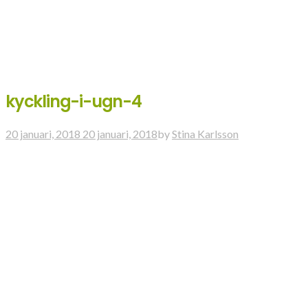
kyckling-i-ugn-4
20 januari, 2018
20 januari, 2018
by
Stina Karlsson